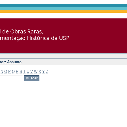
al de Obras Raras,
umentação Histórica da USP
 por: Assunto
N
O
P
Q
R
S
T
U
V
W
X
Y
Z