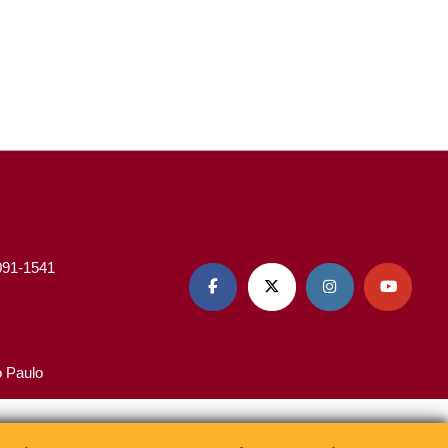
3091-1541




o Paulo