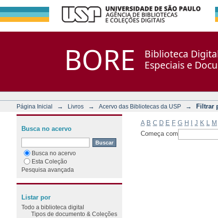
Filtrar por: Assunto
Repositório DSpace/Manakin + Corisco
BORE
Biblioteca Digit
Especiais e Doc
→
→
→
Filtrar
Página Inicial
Livros
Acervo das Bibliotecas da USP
A
B
C
D
E
F
G
H
I
J
K
L
M
Busca no acervo
Começa com
Busca no acervo
Esta Coleção
Pesquisa avançada
Listar por
Todo a biblioteca digital
Tipos de documento & Coleções