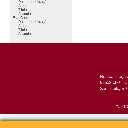
Data de publicação
Autor
Título
Assunto
Esta Comunidade
Data de publicação
Autor
Título
Assunto
Rua da Praça d
05508-050 – Ci
São Paulo, SP 
© 2013