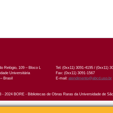
o Relógio, 109 – Bloco L
Tel: (0xx11) 3091-4195 / (0xx11) 
dade Universitária
Fax: (0xx11) 3091-1567
– Brasil
E-mail:
atendimento@abcd.usp.br
 - 2024 BORE - Bibliotecas de Obras Raras da Universidade de Sã