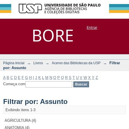
Filtrar por:
Repositório
BORE
Entrar
DSpace/Manakin + Corisco
Assunto
→
→
→
Filtrar
Página Inicial
Livros
Acervo das Bibliotecas da USP
por: Assunto
A
B
C
D
E
F
G
H
I
J
K
L
M
N
O
P
Q
R
S
T
U
V
W
X
Y
Z
Começa com
Filtrar por: Assunto
Exibindo itens 1-3
AGRICULTURA (4)
ANATOMIA (4)