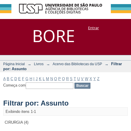
Filtrar por:
Repositório
BORE
Entrar
DSpace/Manakin + Corisco
Assunto
→
→
→
Filtrar
Página Inicial
Livros
Acervo das Bibliotecas da USP
por: Assunto
A
B
C
D
E
F
G
H
I
J
K
L
M
N
O
P
Q
R
S
T
U
V
W
X
Y
Z
Começa com
Filtrar por: Assunto
Exibindo itens 1-1
CIRURGIA (4)