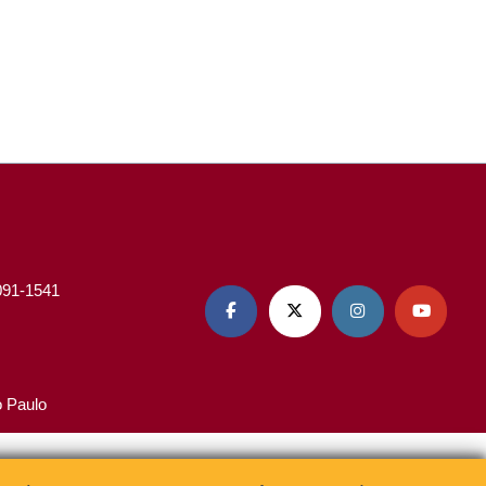
3091-1541




o Paulo