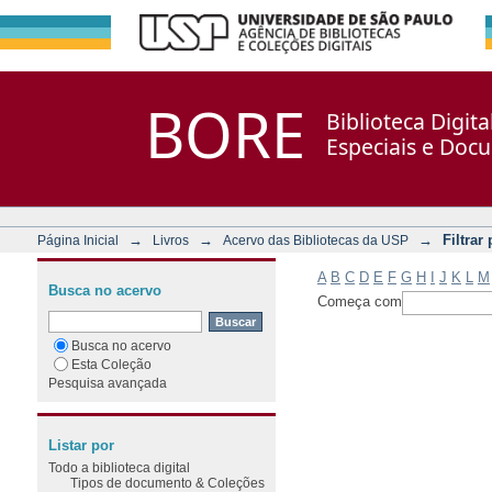
Filtrar por: Assunto
Repositório DSpace/Manakin + Corisco
BORE
Biblioteca Digit
Especiais e Doc
→
→
→
Filtrar
Página Inicial
Livros
Acervo das Bibliotecas da USP
A
B
C
D
E
F
G
H
I
J
K
L
M
Busca no acervo
Começa com
Busca no acervo
Esta Coleção
Pesquisa avançada
Listar por
Todo a biblioteca digital
Tipos de documento & Coleções