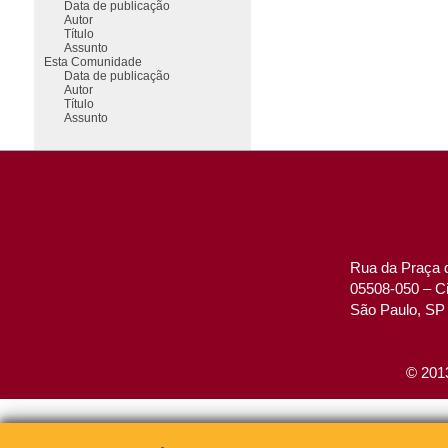
Data de publicação
Autor
Título
Assunto
Esta Comunidade
Data de publicação
Autor
Título
Assunto
Rua da Praça d
05508-050 – Ci
São Paulo, SP 
© 2013