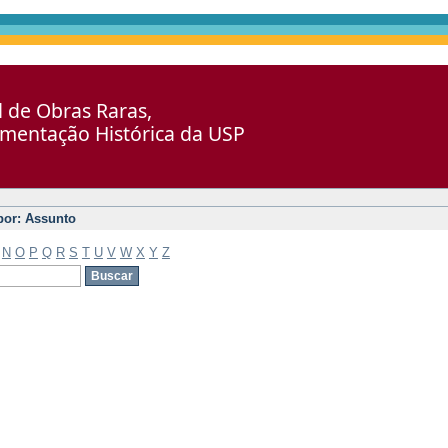
al de Obras Raras,
umentação Histórica da USP
 por: Assunto
N
O
P
Q
R
S
T
U
V
W
X
Y
Z