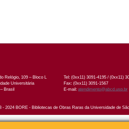
o Relógio, 109 – Bloco L
Tel: (0xx11) 3091-4195 / (0xx11) 
dade Universitária
Fax: (0xx11) 3091-1567
– Brasil
E-mail:
atendimento@abcd.usp.br
 - 2024 BORE - Bibliotecas de Obras Raras da Universidade de Sã