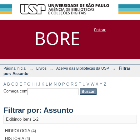
Filtrar por:
Repositório
BORE
Entrar
DSpace/Manakin + Corisco
Assunto
→
→
→
Filtrar
Página Inicial
Livros
Acervo das Bibliotecas da USP
por: Assunto
A
B
C
D
E
F
G
H
I
J
K
L
M
N
O
P
Q
R
S
T
U
V
W
X
Y
Z
Começa com
Filtrar por: Assunto
Exibindo itens 1-2
HIDROLOGIA (4)
HISTÓRIA (4)