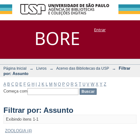
Filtrar por:
Repositório
BORE
Entrar
DSpace/Manakin + Corisco
Assunto
→
→
→
Filtrar
Página Inicial
Livros
Acervo das Bibliotecas da USP
por: Assunto
A
B
C
D
E
F
G
H
I
J
K
L
M
N
O
P
Q
R
S
T
U
V
W
X
Y
Z
Começa com
Filtrar por: Assunto
Exibindo itens 1-1
ZOOLOGIA (4)