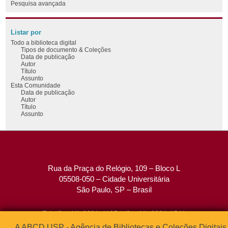
Pesquisa avançada
Listar por
Todo a biblioteca digital
Tipos de documento & Coleções
Data de publicação
Autor
Título
Assunto
Esta Comunidade
Data de publicação
Autor
Título
Assunto
Rua da Praça do Relógio, 109 – Bloco L
05508-050 – Cidade Universitária
São Paulo, SP – Brasil
Tel: (0xx11) 3091-4195 / (0xx11) 3091-1541
Fax: (0xx11) 3091-1567
A ABCD USP - Agência de Bibliotecas e Coleções Digitais