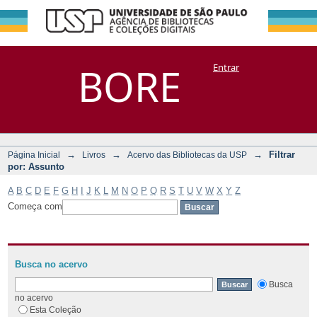
Filtrar por:
Repositório
BORE
Entrar
DSpace/Manakin + Corisco
Assunto
→
→
→
Filtrar
Página Inicial
Livros
Acervo das Bibliotecas da USP
por: Assunto
A
B
C
D
E
F
G
H
I
J
K
L
M
N
O
P
Q
R
S
T
U
V
W
X
Y
Z
Começa com
Busca no acervo
Busca
no acervo
Esta Coleção