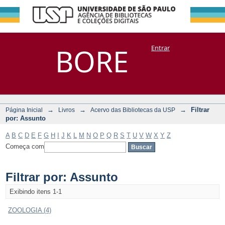
Filtrar por:
Repositório
BORE
Entrar
DSpace/Manakin + Corisco
Assunto
→
→
→
Filtrar
Página Inicial
Livros
Acervo das Bibliotecas da USP
por: Assunto
A
B
C
D
E
F
G
H
I
J
K
L
M
N
O
P
Q
R
S
T
U
V
W
X
Y
Z
Começa com
Filtrar por: Assunto
Exibindo itens 1-1
ZOOLOGIA (4)