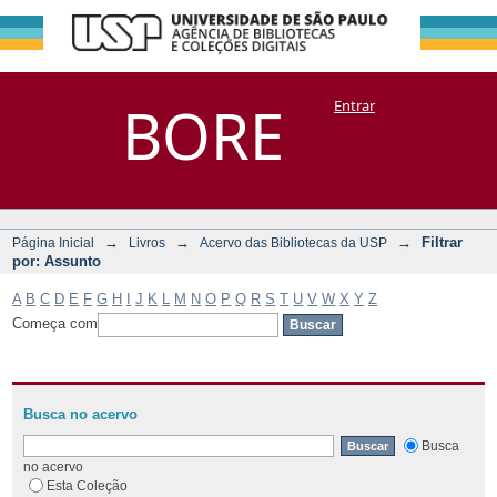
Filtrar por:
Repositório
BORE
Entrar
DSpace/Manakin + Corisco
Assunto
→
→
→
Filtrar
Página Inicial
Livros
Acervo das Bibliotecas da USP
por: Assunto
A
B
C
D
E
F
G
H
I
J
K
L
M
N
O
P
Q
R
S
T
U
V
W
X
Y
Z
Começa com
Busca no acervo
Busca
no acervo
Esta Coleção