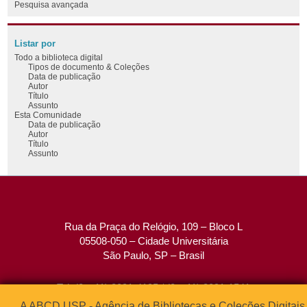
Pesquisa avançada
Listar por
Todo a biblioteca digital
Tipos de documento & Coleções
Data de publicação
Autor
Título
Assunto
Esta Comunidade
Data de publicação
Autor
Título
Assunto
Rua da Praça do Relógio, 109 – Bloco L
05508-050 – Cidade Universitária
São Paulo, SP – Brasil
Tel: (0xx11) 3091-4195 / (0xx11) 3091-1541
Fax: (0xx11) 3091-1567
A ABCD USP - Agência de Bibliotecas e Coleções Digitais