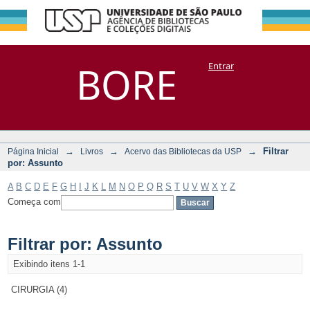
Filtrar por:
Repositório
BORE
Entrar
DSpace/Manakin + Corisco
Assunto
→
→
→
Filtrar
Página Inicial
Livros
Acervo das Bibliotecas da USP
por: Assunto
A
B
C
D
E
F
G
H
I
J
K
L
M
N
O
P
Q
R
S
T
U
V
W
X
Y
Z
Começa com
Filtrar por: Assunto
Exibindo itens 1-1
CIRURGIA (4)