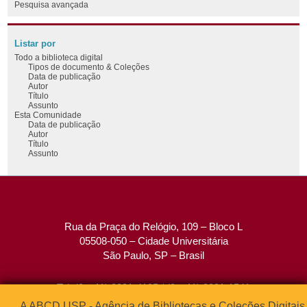
Pesquisa avançada
Listar por
Todo a biblioteca digital
Tipos de documento & Coleções
Data de publicação
Autor
Título
Assunto
Esta Comunidade
Data de publicação
Autor
Título
Assunto
Rua da Praça do Relógio, 109 – Bloco L
05508-050 – Cidade Universitária
São Paulo, SP – Brasil
Tel: (0xx11) 3091-4195 / (0xx11) 3091-1541
Fax: (0xx11) 3091-1567
A ABCD USP - Agência de Bibliotecas e Coleções Digitais