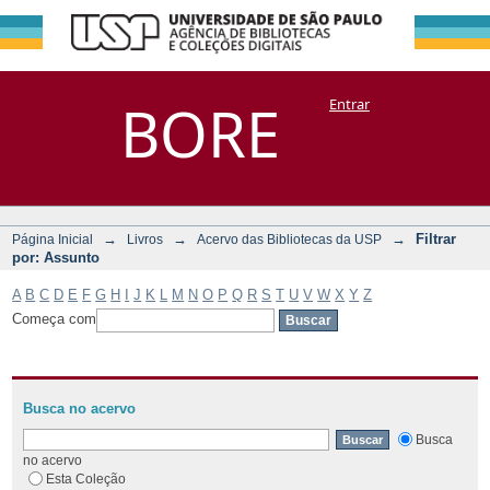
Filtrar por:
Repositório
BORE
Entrar
DSpace/Manakin + Corisco
Assunto
→
→
→
Filtrar
Página Inicial
Livros
Acervo das Bibliotecas da USP
por: Assunto
A
B
C
D
E
F
G
H
I
J
K
L
M
N
O
P
Q
R
S
T
U
V
W
X
Y
Z
Começa com
Busca no acervo
Busca
no acervo
Esta Coleção