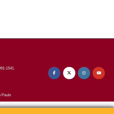
3091-1541




o Paulo