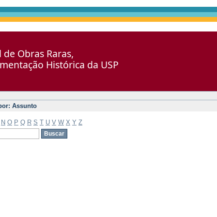
al de Obras Raras,
umentação Histórica da USP
 por: Assunto
N
O
P
Q
R
S
T
U
V
W
X
Y
Z