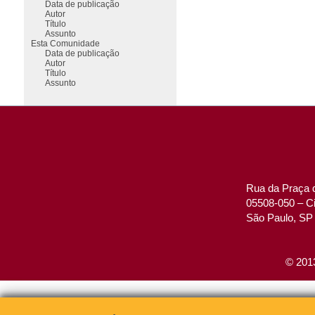
Data de publicação
Autor
Título
Assunto
Esta Comunidade
Data de publicação
Autor
Título
Assunto
Rua da Praça d
05508-050 – Ci
São Paulo, SP 
© 2013