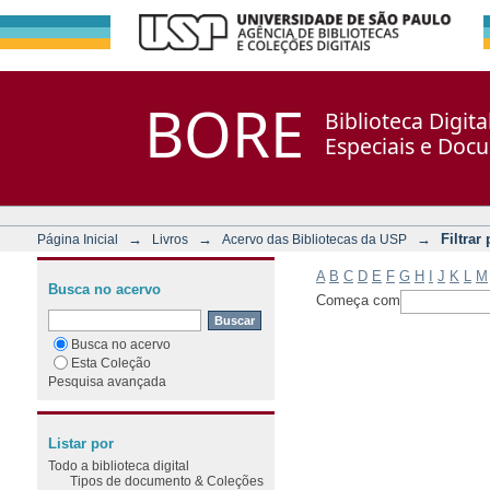
Filtrar por: Assunto
Repositório DSpace/Manakin + Corisco
BORE
Biblioteca Digit
Especiais e Doc
→
→
→
Filtrar
Página Inicial
Livros
Acervo das Bibliotecas da USP
A
B
C
D
E
F
G
H
I
J
K
L
M
Busca no acervo
Começa com
Busca no acervo
Esta Coleção
Pesquisa avançada
Listar por
Todo a biblioteca digital
Tipos de documento & Coleções