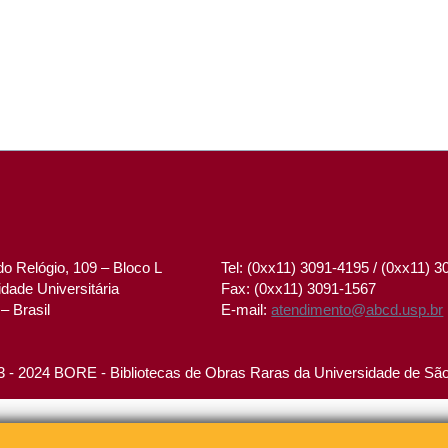
o Relógio, 109 – Bloco L
Tel: (0xx11) 3091-4195 / (0xx11) 
dade Universitária
Fax: (0xx11) 3091-1567
– Brasil
E-mail:
atendimento@abcd.usp.br
 - 2024 BORE - Bibliotecas de Obras Raras da Universidade de Sã