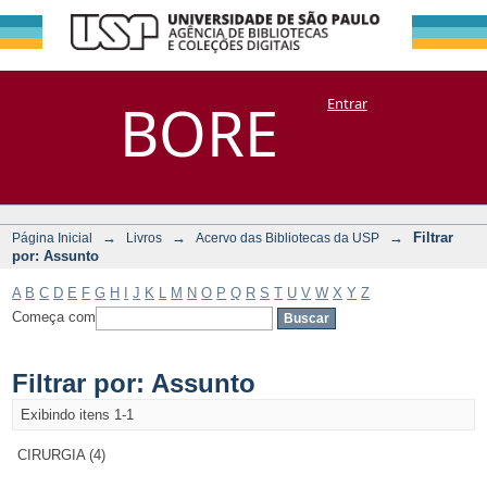
Filtrar por:
Repositório
BORE
Entrar
DSpace/Manakin + Corisco
Assunto
→
→
→
Filtrar
Página Inicial
Livros
Acervo das Bibliotecas da USP
por: Assunto
A
B
C
D
E
F
G
H
I
J
K
L
M
N
O
P
Q
R
S
T
U
V
W
X
Y
Z
Começa com
Filtrar por: Assunto
Exibindo itens 1-1
CIRURGIA (4)