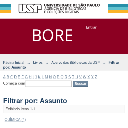
Filtrar por:
Repositório
BORE
Entrar
DSpace/Manakin + Corisco
Assunto
→
→
→
Filtrar
Página Inicial
Livros
Acervo das Bibliotecas da USP
por: Assunto
A
B
C
D
E
F
G
H
I
J
K
L
M
N
O
P
Q
R
S
T
U
V
W
X
Y
Z
Começa com
Filtrar por: Assunto
Exibindo itens 1-1
QUÍMICA (4)