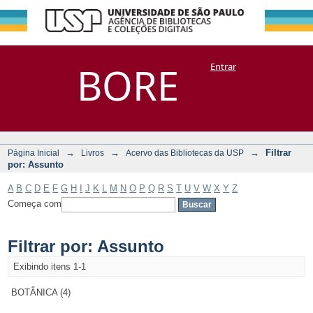
Filtrar por:
Repositório
BORE
Entrar
DSpace/Manakin + Corisco
Assunto
→
→
→
Filtrar
Página Inicial
Livros
Acervo das Bibliotecas da USP
por: Assunto
A
B
C
D
E
F
G
H
I
J
K
L
M
N
O
P
Q
R
S
T
U
V
W
X
Y
Z
Começa com
Filtrar por: Assunto
Exibindo itens 1-1
BOTÂNICA (4)