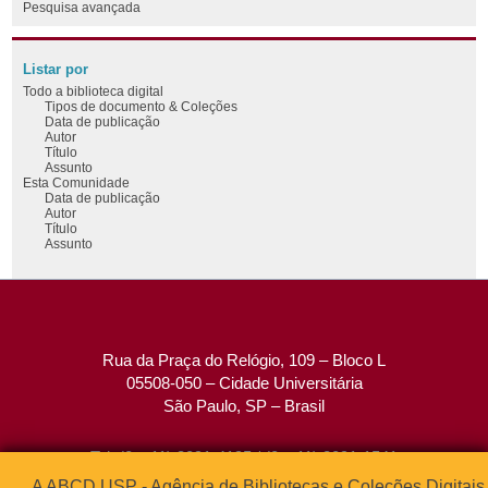
Pesquisa avançada
Listar por
Todo a biblioteca digital
Tipos de documento & Coleções
Data de publicação
Autor
Título
Assunto
Esta Comunidade
Data de publicação
Autor
Título
Assunto
Rua da Praça do Relógio, 109 – Bloco L
05508-050 – Cidade Universitária
São Paulo, SP – Brasil
Tel: (0xx11) 3091-4195 / (0xx11) 3091-1541
Fax: (0xx11) 3091-1567
A ABCD USP - Agência de Bibliotecas e Coleções Digitais