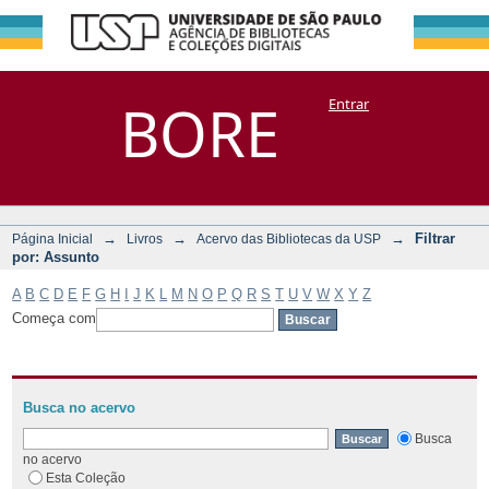
Filtrar por:
Repositório
BORE
Entrar
DSpace/Manakin + Corisco
Assunto
→
→
→
Filtrar
Página Inicial
Livros
Acervo das Bibliotecas da USP
por: Assunto
A
B
C
D
E
F
G
H
I
J
K
L
M
N
O
P
Q
R
S
T
U
V
W
X
Y
Z
Começa com
Busca no acervo
Busca
no acervo
Esta Coleção