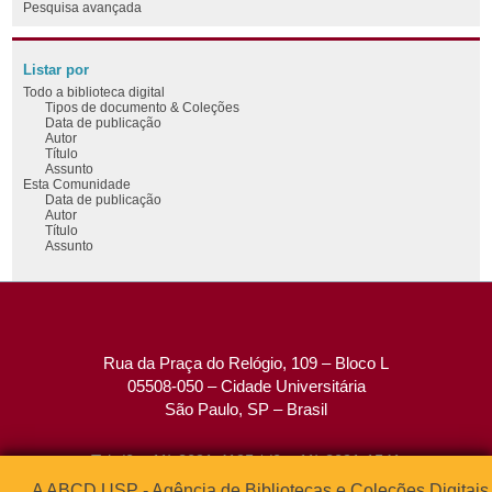
Pesquisa avançada
Listar por
Todo a biblioteca digital
Tipos de documento & Coleções
Data de publicação
Autor
Título
Assunto
Esta Comunidade
Data de publicação
Autor
Título
Assunto
Rua da Praça do Relógio, 109 – Bloco L
05508-050 – Cidade Universitária
São Paulo, SP – Brasil
Tel: (0xx11) 3091-4195 / (0xx11) 3091-1541
Fax: (0xx11) 3091-1567
A ABCD USP - Agência de Bibliotecas e Coleções Digitais