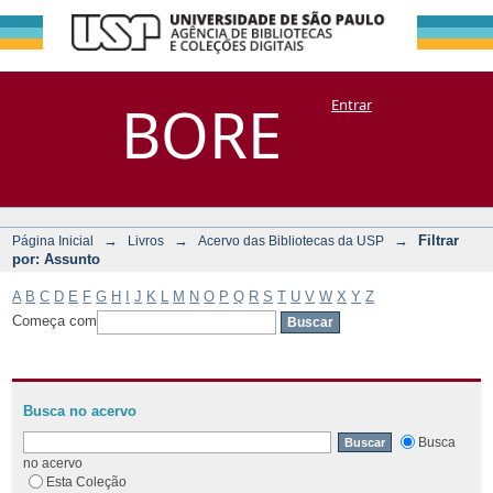
Filtrar por:
Repositório
BORE
Entrar
DSpace/Manakin + Corisco
Assunto
→
→
→
Filtrar
Página Inicial
Livros
Acervo das Bibliotecas da USP
por: Assunto
A
B
C
D
E
F
G
H
I
J
K
L
M
N
O
P
Q
R
S
T
U
V
W
X
Y
Z
Começa com
Busca no acervo
Busca
no acervo
Esta Coleção