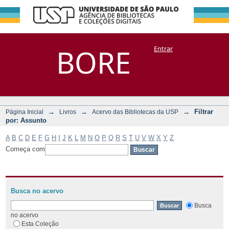
Filtrar por:
Repositório
BORE
Entrar
DSpace/Manakin + Corisco
Assunto
→
→
→
Filtrar
Página Inicial
Livros
Acervo das Bibliotecas da USP
por: Assunto
A
B
C
D
E
F
G
H
I
J
K
L
M
N
O
P
Q
R
S
T
U
V
W
X
Y
Z
Começa com
Busca no acervo
Busca
no acervo
Esta Coleção