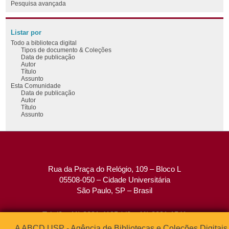
Pesquisa avançada
Listar por
Todo a biblioteca digital
Tipos de documento & Coleções
Data de publicação
Autor
Título
Assunto
Esta Comunidade
Data de publicação
Autor
Título
Assunto
Rua da Praça do Relógio, 109 – Bloco L
05508-050 – Cidade Universitária
São Paulo, SP – Brasil
Tel: (0xx11) 3091-4195 / (0xx11) 3091-1541
Fax: (0xx11) 3091-1567
A ABCD USP - Agência de Bibliotecas e Coleções Digitais