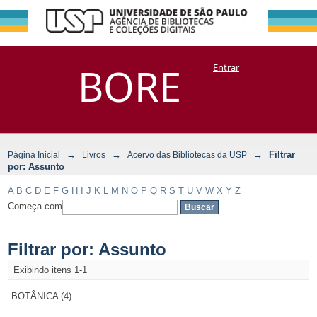
Filtrar por:
Repositório
BORE
Entrar
DSpace/Manakin + Corisco
Assunto
→
→
→
Filtrar
Página Inicial
Livros
Acervo das Bibliotecas da USP
por: Assunto
A
B
C
D
E
F
G
H
I
J
K
L
M
N
O
P
Q
R
S
T
U
V
W
X
Y
Z
Começa com
Filtrar por: Assunto
Exibindo itens 1-1
BOTÂNICA (4)