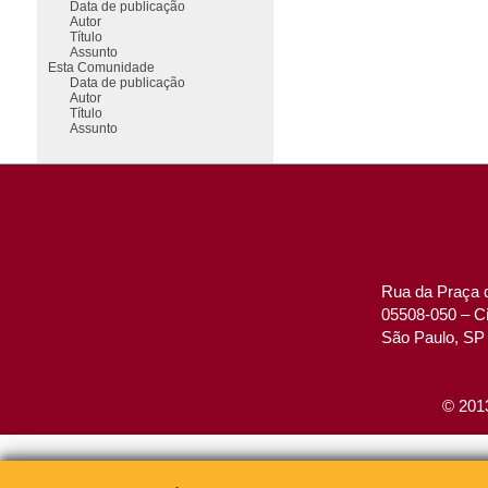
Data de publicação
Autor
Título
Assunto
Esta Comunidade
Data de publicação
Autor
Título
Assunto
Rua da Praça d
05508-050 – Ci
São Paulo, SP 
© 2013