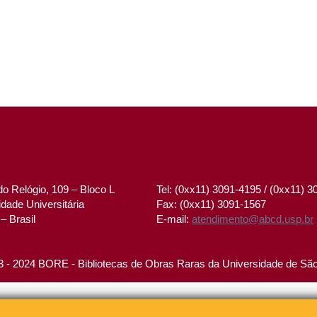
o Relógio, 109 – Bloco L
Tel: (0xx11) 3091-4195 / (0xx11) 
dade Universitária
Fax: (0xx11) 3091-1567
– Brasil
E-mail:
atendimento@abcd.usp.br
 - 2024 BORE - Bibliotecas de Obras Raras da Universidade de Sã