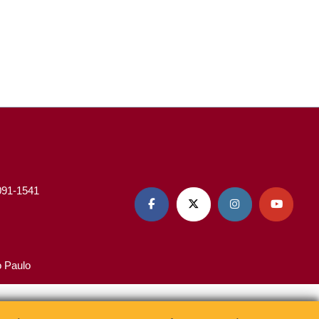
3091-1541




o Paulo