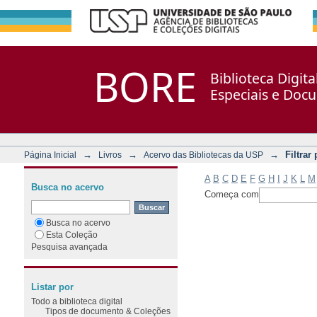
Filtrar por: Assunto
Repositório DSpace/Manakin + Corisco
BORE
Biblioteca Digit
Especiais e Doc
→
→
→
Filtrar
Página Inicial
Livros
Acervo das Bibliotecas da USP
A
B
C
D
E
F
G
H
I
J
K
L
M
Busca no acervo
Começa com
Busca no acervo
Esta Coleção
Pesquisa avançada
Listar por
Todo a biblioteca digital
Tipos de documento & Coleções