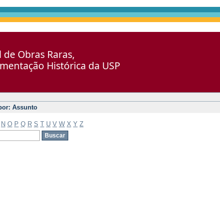
al de Obras Raras,
umentação Histórica da USP
 por: Assunto
N
O
P
Q
R
S
T
U
V
W
X
Y
Z