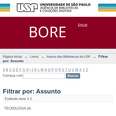
Filtrar por:
Repositório
BORE
Entrar
DSpace/Manakin + Corisco
Assunto
→
→
→
Filtrar
Página Inicial
Livros
Acervo das Bibliotecas da USP
por: Assunto
A
B
C
D
E
F
G
H
I
J
K
L
M
N
O
P
Q
R
S
T
U
V
W
X
Y
Z
Começa com
Filtrar por: Assunto
Exibindo itens 1-1
TECNOLOGIA (4)