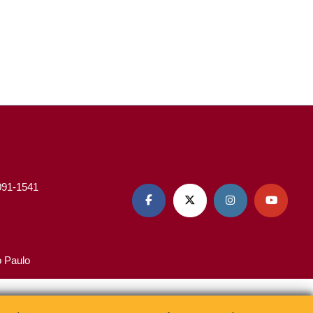
3091-1541




o Paulo