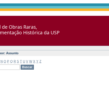
al de Obras Raras,
umentação Histórica da USP
 por: Assunto
N
O
P
Q
R
S
T
U
V
W
X
Y
Z