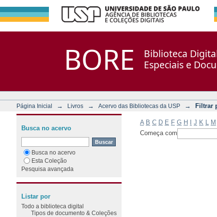
Filtrar por: Assunto
Repositório DSpace/Manakin + Corisco
BORE
Biblioteca Digit
Especiais e Doc
→
→
→
Filtrar
Página Inicial
Livros
Acervo das Bibliotecas da USP
A
B
C
D
E
F
G
H
I
J
K
L
M
Busca no acervo
Começa com
Busca no acervo
Esta Coleção
Pesquisa avançada
Listar por
Todo a biblioteca digital
Tipos de documento & Coleções