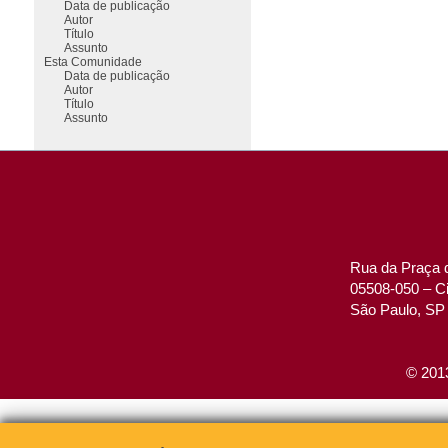
Data de publicação
Autor
Título
Assunto
Esta Comunidade
Data de publicação
Autor
Título
Assunto
Rua da Praça d
05508-050 – Ci
São Paulo, SP 
© 2013