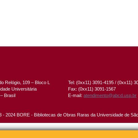
o Relógio, 109 – Bloco L
Tel: (0xx11) 3091-4195 / (0xx11) 
dade Universitária
Fax: (0xx11) 3091-1567
– Brasil
E-mail:
atendimento@abcd.usp.br
 - 2024 BORE - Bibliotecas de Obras Raras da Universidade de Sã