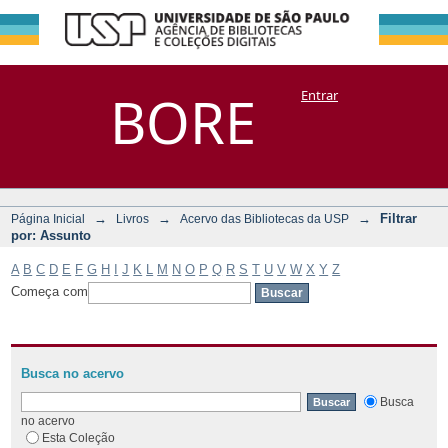
Filtrar por:
Repositório
BORE
Entrar
DSpace/Manakin + Corisco
Assunto
→
→
→
Filtrar
Página Inicial
Livros
Acervo das Bibliotecas da USP
por: Assunto
A
B
C
D
E
F
G
H
I
J
K
L
M
N
O
P
Q
R
S
T
U
V
W
X
Y
Z
Começa com
Busca no acervo
Busca
no acervo
Esta Coleção