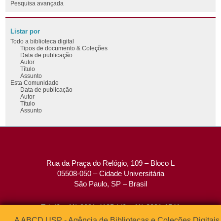
Pesquisa avançada
Listar por
Todo a biblioteca digital
Tipos de documento & Coleções
Data de publicação
Autor
Título
Assunto
Esta Comunidade
Data de publicação
Autor
Título
Assunto
Rua da Praça do Relógio, 109 – Bloco L
05508-050 – Cidade Universitária
São Paulo, SP – Brasil
Tel: (0xx11) 3091-4195 / (0xx11) 3091-1541
Fax: (0xx11) 3091-1567
A ABCD USP - Agência de Bibliotecas e Coleções Digitais