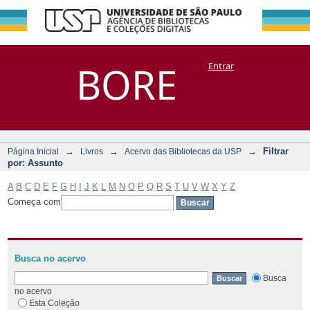
Filtrar por:
Repositório
BORE
Entrar
DSpace/Manakin + Corisco
Assunto
→
→
→
Filtrar
Página Inicial
Livros
Acervo das Bibliotecas da USP
por: Assunto
A
B
C
D
E
F
G
H
I
J
K
L
M
N
O
P
Q
R
S
T
U
V
W
X
Y
Z
Começa com
Busca no acervo
Busca
no acervo
Esta Coleção