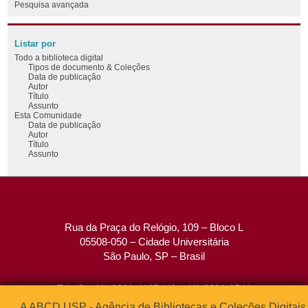
Pesquisa avançada
Listar por
Todo a biblioteca digital
Tipos de documento & Coleções
Data de publicação
Autor
Título
Assunto
Esta Comunidade
Data de publicação
Autor
Título
Assunto
Rua da Praça do Relógio, 109 – Bloco L
05508-050 – Cidade Universitária
São Paulo, SP – Brasil
Tel: (0xx11) 3091-4195 / (0xx11) 3091-1541
Fax: (0xx11) 3091-1567
A ABCD USP - Agência de Bibliotecas e Coleções Digitais