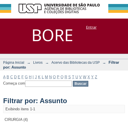
Filtrar por:
Repositório
BORE
Entrar
DSpace/Manakin + Corisco
Assunto
→
→
→
Filtrar
Página Inicial
Livros
Acervo das Bibliotecas da USP
por: Assunto
A
B
C
D
E
F
G
H
I
J
K
L
M
N
O
P
Q
R
S
T
U
V
W
X
Y
Z
Começa com
Filtrar por: Assunto
Exibindo itens 1-1
CIRURGIA (4)