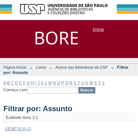
Filtrar por:
Repositório
BORE
Entrar
DSpace/Manakin + Corisco
Assunto
→
→
→
Filtrar
Página Inicial
Livros
Acervo das Bibliotecas da USP
por: Assunto
A
B
C
D
E
F
G
H
I
J
K
L
M
N
O
P
Q
R
S
T
U
V
W
X
Y
Z
Começa com
Filtrar por: Assunto
Exibindo itens 1-1
GENÉTICA (1)