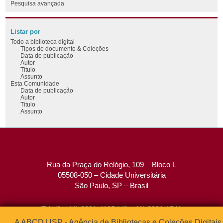
Pesquisa avançada
Listar por
Todo a biblioteca digital
Tipos de documento & Coleções
Data de publicação
Autor
Título
Assunto
Esta Comunidade
Data de publicação
Autor
Título
Assunto
Rua da Praça do Relógio, 109 – Bloco L
05508-050 – Cidade Universitária
São Paulo, SP – Brasil
Tel: (0xx11) 3091-4195 / (0xx11) 3091-1541
Fax: (0xx11) 3091-1567
A ABCD USP - Agência de Bibliotecas e Coleções Digitais