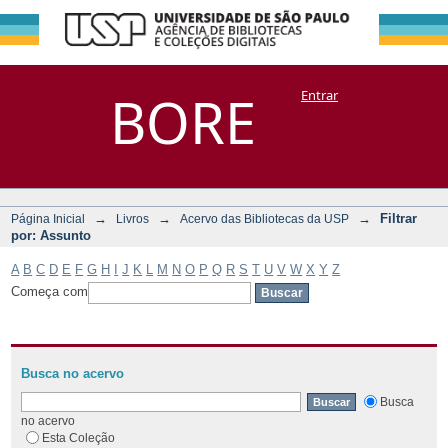
Filtrar por:
Repositório
BORE
Entrar
DSpace/Manakin + Corisco
Assunto
→
→
→
Filtrar
Página Inicial
Livros
Acervo das Bibliotecas da USP
por: Assunto
A
B
C
D
E
F
G
H
I
J
K
L
M
N
O
P
Q
R
S
T
U
V
W
X
Y
Z
Começa com
Busca no acervo
Busca
no acervo
Esta Coleção