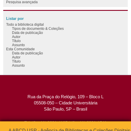
Pesquisa avançada
Listar por
Todo a biblioteca digital
Tipos de documento & Coleções
Data de publicação
Autor
Título
Assunto
Esta Comunidade
Data de publicação
Autor
Título
Assunto
Rua da Praça do Relógio, 109 – Bloco L
05508-050 – Cidade Universitária
São Paulo, SP – Brasil
Tel: (0xx11) 3091-4195 / (0xx11) 3091-1541
Fax: (0xx11) 3091-1567
A ABCD USP - Agência de Bibliotecas e Coleções Digitais