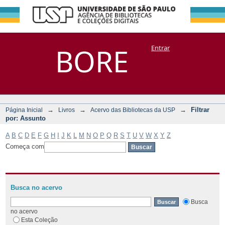
Filtrar por:
Repositório
BORE
Entrar
DSpace/Manakin + Corisco
Assunto
→
→
→
Filtrar
Página Inicial
Livros
Acervo das Bibliotecas da USP
por: Assunto
A
B
C
D
E
F
G
H
I
J
K
L
M
N
O
P
Q
R
S
T
U
V
W
X
Y
Z
Começa com
Busca no acervo
Busca
no acervo
Esta Coleção