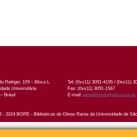
o Relógio, 109 – Bloco L
Tel: (0xx11) 3091-4195 / (0xx11) 
dade Universitária
Fax: (0xx11) 3091-1567
– Brasil
E-mail:
atendimento@abcd.usp.br
 - 2024 BORE - Bibliotecas de Obras Raras da Universidade de Sã