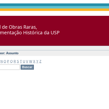
al de Obras Raras,
umentação Histórica da USP
 por: Assunto
N
O
P
Q
R
S
T
U
V
W
X
Y
Z