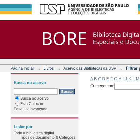
Filtrar por: Assunto
Repositório DSpace/Manakin + Corisco
BORE
Biblioteca Digit
Especiais e Doc
→
→
→
Filtrar
Página Inicial
Livros
Acervo das Bibliotecas da USP
A
B
C
D
E
F
G
H
I
J
K
L
M
Busca no acervo
Começa com
Busca no acervo
Esta Coleção
Pesquisa avançada
Listar por
Todo a biblioteca digital
Tipos de documento & Coleções