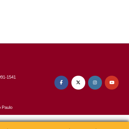
3091-1541




o Paulo