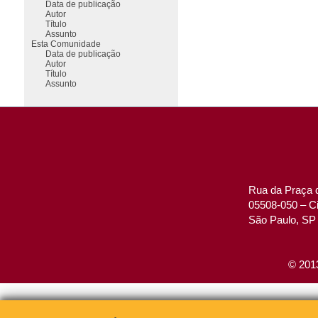
Data de publicação
Autor
Título
Assunto
Esta Comunidade
Data de publicação
Autor
Título
Assunto
Rua da Praça d
05508-050 – Ci
São Paulo, SP 
© 2013