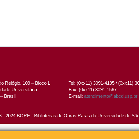
o Relógio, 109 – Bloco L
Tel: (0xx11) 3091-4195 / (0xx11) 
dade Universitária
Fax: (0xx11) 3091-1567
– Brasil
E-mail:
atendimento@abcd.usp.br
 - 2024 BORE - Bibliotecas de Obras Raras da Universidade de Sã