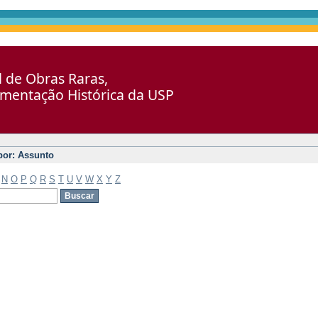
al de Obras Raras,
umentação Histórica da USP
 por: Assunto
N
O
P
Q
R
S
T
U
V
W
X
Y
Z