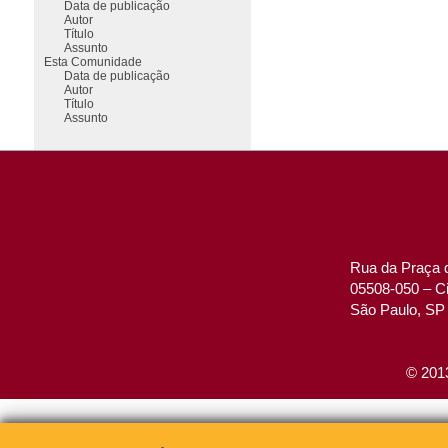
Data de publicação
Autor
Título
Assunto
Esta Comunidade
Data de publicação
Autor
Título
Assunto
Rua da Praça d
05508-050 – Ci
São Paulo, SP 
© 2013