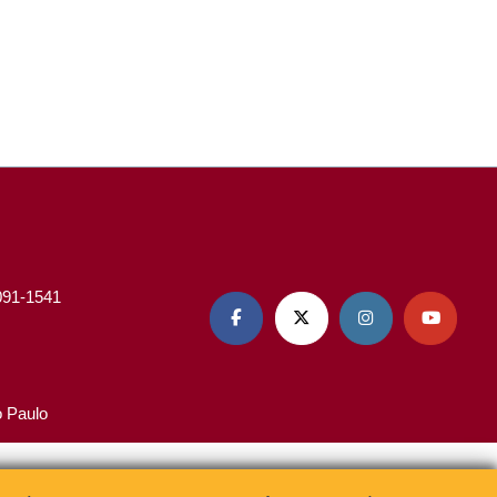
3091-1541




o Paulo