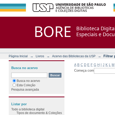
Filtrar por: Assunto
Repositório DSpace/Manakin + Corisco
BORE
Biblioteca Digit
Especiais e Doc
→
→
→
Filtrar
Página Inicial
Livros
Acervo das Bibliotecas da USP
A
B
C
D
E
F
G
H
I
J
K
L
M
Busca no acervo
Começa com
Busca no acervo
Esta Coleção
Pesquisa avançada
Listar por
Todo a biblioteca digital
Tipos de documento & Coleções