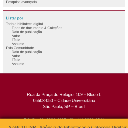
Pesquisa avançada
Listar por
Todo a biblioteca digital
Tipos de documento & Coleções
Data de publicação
Autor
Título
Assunto
Esta Comunidade
Data de publicação
Autor
Título
Assunto
Rua da Praça do Relógio, 109 – Bloco L
05508-050 – Cidade Universitária
São Paulo, SP – Brasil
Tel: (0xx11) 3091-4195 / (0xx11) 3091-1541
Fax: (0xx11) 3091-1567
A ABCD USP - Agência de Bibliotecas e Coleções Digitais