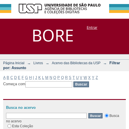
Filtrar por:
Repositório
BORE
Entrar
DSpace/Manakin + Corisco
Assunto
→
→
→
Filtrar
Página Inicial
Livros
Acervo das Bibliotecas da USP
por: Assunto
A
B
C
D
E
F
G
H
I
J
K
L
M
N
O
P
Q
R
S
T
U
V
W
X
Y
Z
Começa com
Busca no acervo
Busca
no acervo
Esta Coleção