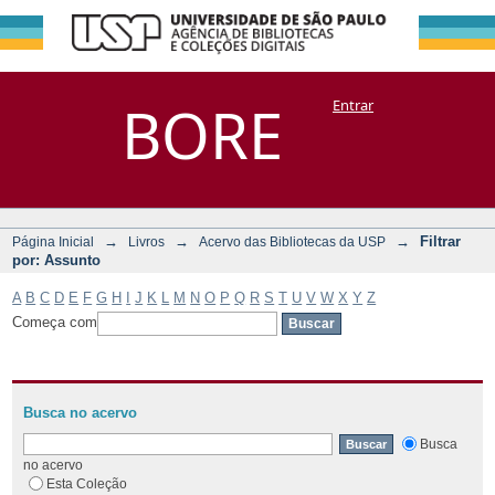
Filtrar por:
Repositório
BORE
Entrar
DSpace/Manakin + Corisco
Assunto
→
→
→
Filtrar
Página Inicial
Livros
Acervo das Bibliotecas da USP
por: Assunto
A
B
C
D
E
F
G
H
I
J
K
L
M
N
O
P
Q
R
S
T
U
V
W
X
Y
Z
Começa com
Busca no acervo
Busca
no acervo
Esta Coleção