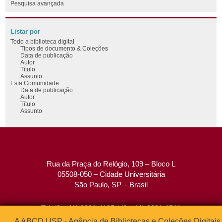
Pesquisa avançada
Listar por
Todo a biblioteca digital
Tipos de documento & Coleções
Data de publicação
Autor
Título
Assunto
Esta Comunidade
Data de publicação
Autor
Título
Assunto
Rua da Praça do Relógio, 109 – Bloco L
05508-050 – Cidade Universitária
São Paulo, SP – Brasil
Tel: (0xx11) 3091-4195 / (0xx11) 3091-1541
Fax: (0xx11) 3091-1567
A ABCD USP - Agência de Bibliotecas e Coleções Digitais