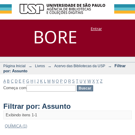
Filtrar por:
Repositório
BORE
Entrar
DSpace/Manakin + Corisco
Assunto
→
→
→
Filtrar
Página Inicial
Livros
Acervo das Bibliotecas da USP
por: Assunto
A
B
C
D
E
F
G
H
I
J
K
L
M
N
O
P
Q
R
S
T
U
V
W
X
Y
Z
Começa com
Filtrar por: Assunto
Exibindo itens 1-1
QUÍMICA (1)