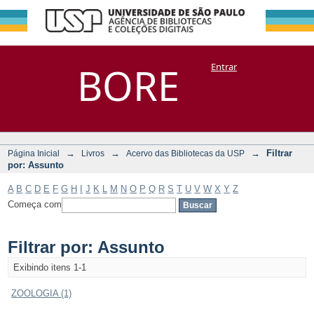
Filtrar por:
Repositório
BORE
Entrar
DSpace/Manakin + Corisco
Assunto
→
→
→
Filtrar
Página Inicial
Livros
Acervo das Bibliotecas da USP
por: Assunto
A
B
C
D
E
F
G
H
I
J
K
L
M
N
O
P
Q
R
S
T
U
V
W
X
Y
Z
Começa com
Filtrar por: Assunto
Exibindo itens 1-1
ZOOLOGIA (1)