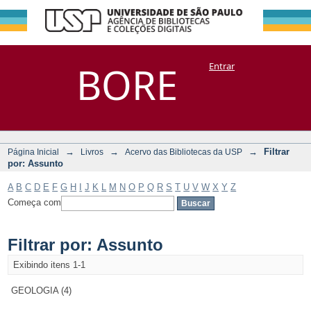
Filtrar por:
Repositório
BORE
Entrar
DSpace/Manakin + Corisco
Assunto
→
→
→
Filtrar
Página Inicial
Livros
Acervo das Bibliotecas da USP
por: Assunto
A
B
C
D
E
F
G
H
I
J
K
L
M
N
O
P
Q
R
S
T
U
V
W
X
Y
Z
Começa com
Filtrar por: Assunto
Exibindo itens 1-1
GEOLOGIA (4)