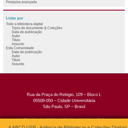
Pesquisa avançada
Listar por
Todo a biblioteca digital
Tipos de documento & Coleções
Data de publicação
Autor
Título
Assunto
Esta Comunidade
Data de publicação
Autor
Título
Assunto
Rua da Praça do Relógio, 109 – Bloco L
05508-050 – Cidade Universitária
São Paulo, SP – Brasil
Tel: (0xx11) 3091-4195 / (0xx11) 3091-1541
Fax: (0xx11) 3091-1567
A ABCD USP - Agência de Bibliotecas e Coleções Digitais