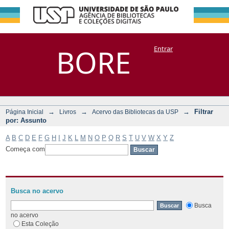
Filtrar por:
Repositório
BORE
Entrar
DSpace/Manakin + Corisco
Assunto
→
→
→
Filtrar
Página Inicial
Livros
Acervo das Bibliotecas da USP
por: Assunto
A
B
C
D
E
F
G
H
I
J
K
L
M
N
O
P
Q
R
S
T
U
V
W
X
Y
Z
Começa com
Busca no acervo
Busca
no acervo
Esta Coleção