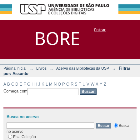
Filtrar por:
Repositório
BORE
Entrar
DSpace/Manakin + Corisco
Assunto
→
→
→
Filtrar
Página Inicial
Livros
Acervo das Bibliotecas da USP
por: Assunto
A
B
C
D
E
F
G
H
I
J
K
L
M
N
O
P
Q
R
S
T
U
V
W
X
Y
Z
Começa com
Busca no acervo
Busca
no acervo
Esta Coleção