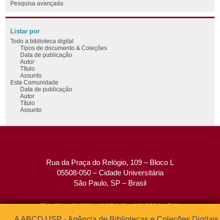
Pesquisa avançada
Listar por
Todo a biblioteca digital
Tipos de documento & Coleções
Data de publicação
Autor
Título
Assunto
Esta Comunidade
Data de publicação
Autor
Título
Assunto
Rua da Praça do Relógio, 109 – Bloco L
05508-050 – Cidade Universitária
São Paulo, SP – Brasil
Tel: (0xx11) 3091-4195 / (0xx11) 3091-1541
Fax: (0xx11) 3091-1567
A ABCD USP - Agência de Bibliotecas e Coleções Digitais