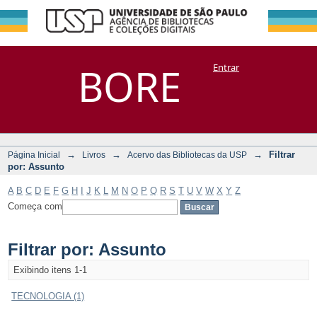
Filtrar por:
Repositório
BORE
Entrar
DSpace/Manakin + Corisco
Assunto
→
→
→
Filtrar
Página Inicial
Livros
Acervo das Bibliotecas da USP
por: Assunto
A
B
C
D
E
F
G
H
I
J
K
L
M
N
O
P
Q
R
S
T
U
V
W
X
Y
Z
Começa com
Filtrar por: Assunto
Exibindo itens 1-1
TECNOLOGIA (1)