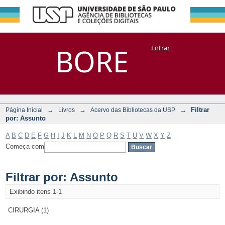
Filtrar por:
Repositório
BORE
Entrar
DSpace/Manakin + Corisco
Assunto
→
→
→
Filtrar
Página Inicial
Livros
Acervo das Bibliotecas da USP
por: Assunto
A
B
C
D
E
F
G
H
I
J
K
L
M
N
O
P
Q
R
S
T
U
V
W
X
Y
Z
Começa com
Filtrar por: Assunto
Exibindo itens 1-1
CIRURGIA (1)