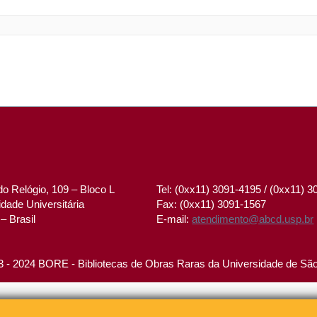
o Relógio, 109 – Bloco L
Tel: (0xx11) 3091-4195 / (0xx11) 
dade Universitária
Fax: (0xx11) 3091-1567
– Brasil
E-mail:
atendimento@abcd.usp.br
 - 2024 BORE - Bibliotecas de Obras Raras da Universidade de Sã