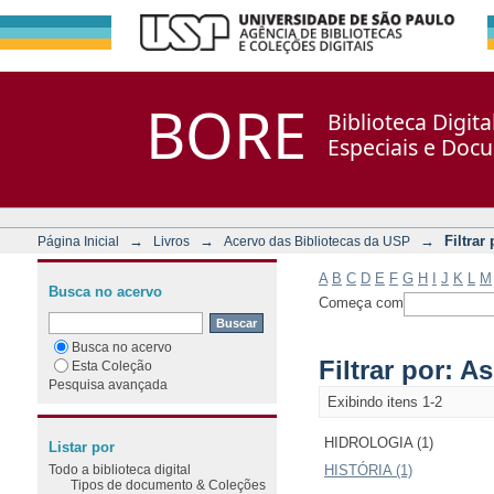
Filtrar por: Assunto
Repositório DSpace/Manakin + Corisco
BORE
Biblioteca Digit
Especiais e Doc
→
→
→
Filtrar
Página Inicial
Livros
Acervo das Bibliotecas da USP
A
B
C
D
E
F
G
H
I
J
K
L
M
Busca no acervo
Começa com
Busca no acervo
Filtrar por: A
Esta Coleção
Pesquisa avançada
Exibindo itens 1-2
HIDROLOGIA (1)
Listar por
Todo a biblioteca digital
HISTÓRIA (1)
Tipos de documento & Coleções