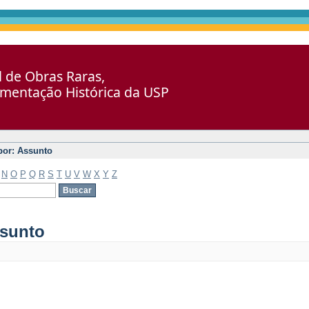
al de Obras Raras,
umentação Histórica da USP
 por: Assunto
N
O
P
Q
R
S
T
U
V
W
X
Y
Z
ssunto