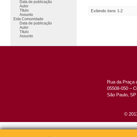
Data de publicação
Autor
Título
Exibindo itens 1-2
Assunto
Esta Comunidade
Data de publicação
Autor
Título
Assunto
Rua da Praça d
05508-050 – Ci
São Paulo, SP 
© 2013