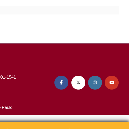
3091-1541




o Paulo