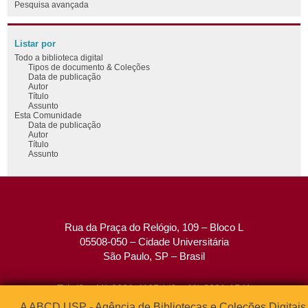
Pesquisa avançada
Listar por
Todo a biblioteca digital
Tipos de documento & Coleções
Data de publicação
Autor
Título
Assunto
Esta Comunidade
Data de publicação
Autor
Título
Assunto
Rua da Praça do Relógio, 109 – Bloco L
05508-050 – Cidade Universitária
São Paulo, SP – Brasil
Tel: (0xx11) 3091-4195 / (0xx11) 3091-1541
Fax: (0xx11) 3091-1567
A ABCD USP - Agência de Bibliotecas e Coleções Digitais