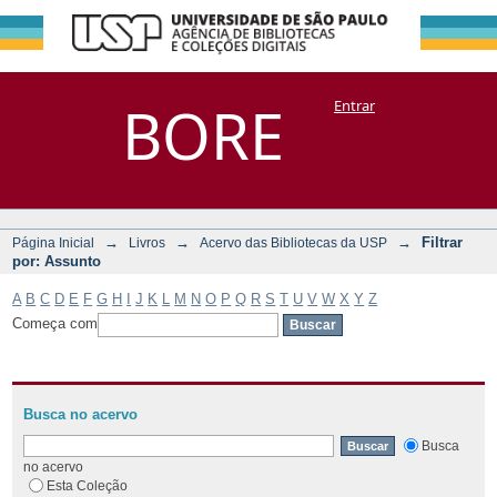
Filtrar por:
Repositório
BORE
Entrar
DSpace/Manakin + Corisco
Assunto
→
→
→
Filtrar
Página Inicial
Livros
Acervo das Bibliotecas da USP
por: Assunto
A
B
C
D
E
F
G
H
I
J
K
L
M
N
O
P
Q
R
S
T
U
V
W
X
Y
Z
Começa com
Busca no acervo
Busca
no acervo
Esta Coleção