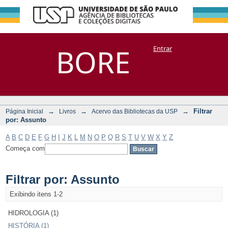
Filtrar por:
Repositório
BORE
Entrar
DSpace/Manakin + Corisco
Assunto
→
→
→
Filtrar
Página Inicial
Livros
Acervo das Bibliotecas da USP
por: Assunto
A
B
C
D
E
F
G
H
I
J
K
L
M
N
O
P
Q
R
S
T
U
V
W
X
Y
Z
Começa com
Filtrar por: Assunto
Exibindo itens 1-2
HIDROLOGIA (1)
HISTÓRIA (1)