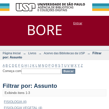
Filtrar por:
Repositório
BORE
Entrar
DSpace/Manakin + Corisco
Assunto
→
→
→
Filtrar
Página Inicial
Livros
Acervo das Bibliotecas da USP
por: Assunto
A
B
C
D
E
F
G
H
I
J
K
L
M
N
O
P
Q
R
S
T
U
V
W
X
Y
Z
Começa com
Filtrar por: Assunto
Exibindo itens 1-3
FISIOLOGIA (4)
FISIOLOGIA VEGETAL (4)