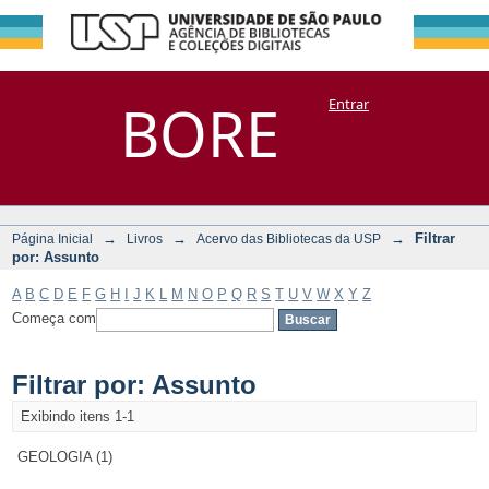
Filtrar por:
Repositório
BORE
Entrar
DSpace/Manakin + Corisco
Assunto
→
→
→
Filtrar
Página Inicial
Livros
Acervo das Bibliotecas da USP
por: Assunto
A
B
C
D
E
F
G
H
I
J
K
L
M
N
O
P
Q
R
S
T
U
V
W
X
Y
Z
Começa com
Filtrar por: Assunto
Exibindo itens 1-1
GEOLOGIA (1)