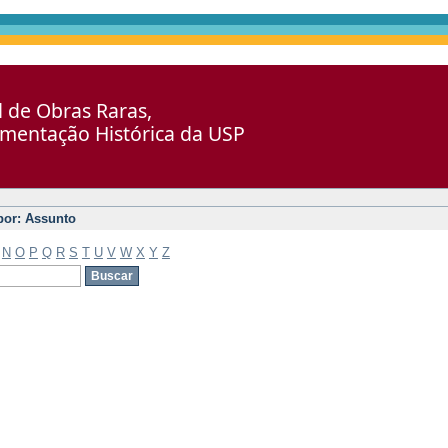
al de Obras Raras,
umentação Histórica da USP
 por: Assunto
N
O
P
Q
R
S
T
U
V
W
X
Y
Z