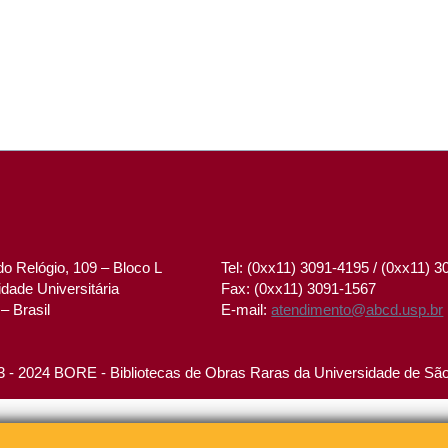
o Relógio, 109 – Bloco L
Tel: (0xx11) 3091-4195 / (0xx11) 
dade Universitária
Fax: (0xx11) 3091-1567
– Brasil
E-mail:
atendimento@abcd.usp.br
 - 2024 BORE - Bibliotecas de Obras Raras da Universidade de Sã