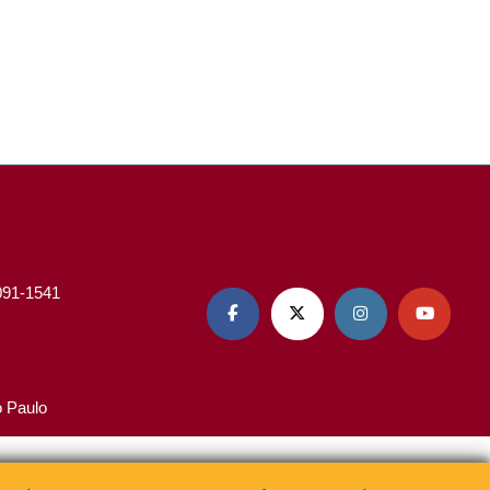
3091-1541




o Paulo