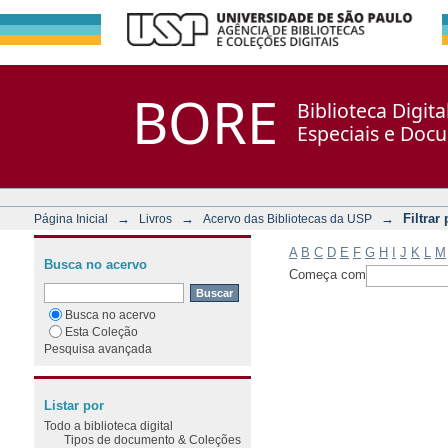
Filtrar por: Assunto
Repositório DSpace/Manakin + Corisco
BORE
Biblioteca Digit
Especiais e Doc
→
→
→
Filtrar
Página Inicial
Livros
Acervo das Bibliotecas da USP
A
B
C
D
E
F
G
H
I
J
K
L
M
Busca no acervo
Começa com
Busca no acervo
Esta Coleção
Pesquisa avançada
Listar por
Todo a biblioteca digital
Tipos de documento & Coleções