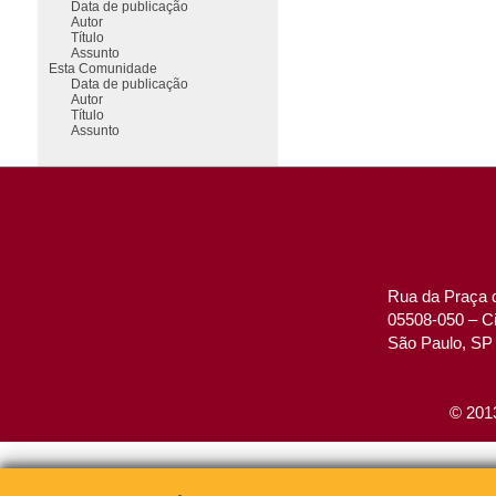
Data de publicação
Autor
Título
Assunto
Esta Comunidade
Data de publicação
Autor
Título
Assunto
Rua da Praça d
05508-050 – Ci
São Paulo, SP 
© 2013