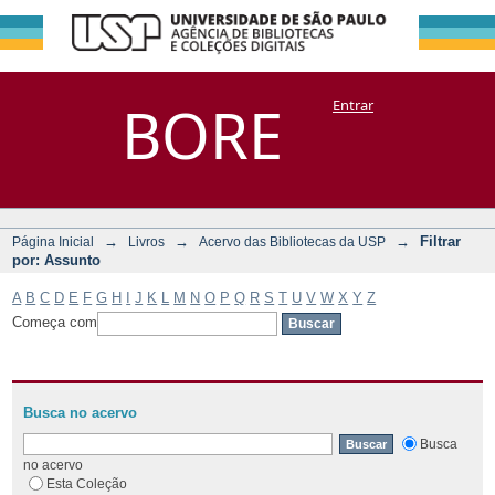
Filtrar por:
Repositório
BORE
Entrar
DSpace/Manakin + Corisco
Assunto
→
→
→
Filtrar
Página Inicial
Livros
Acervo das Bibliotecas da USP
por: Assunto
A
B
C
D
E
F
G
H
I
J
K
L
M
N
O
P
Q
R
S
T
U
V
W
X
Y
Z
Começa com
Busca no acervo
Busca
no acervo
Esta Coleção