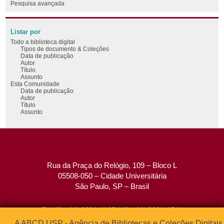
Pesquisa avançada
Listar por
Todo a biblioteca digital
Tipos de documento & Coleções
Data de publicação
Autor
Título
Assunto
Esta Comunidade
Data de publicação
Autor
Título
Assunto
Rua da Praça do Relógio, 109 – Bloco L
05508-050 – Cidade Universitária
São Paulo, SP – Brasil
Tel: (0xx11) 3091-4195 / (0xx11) 3091-1541
Fax: (0xx11) 3091-1567
A ABCD USP - Agência de Bibliotecas e Coleções Digitais