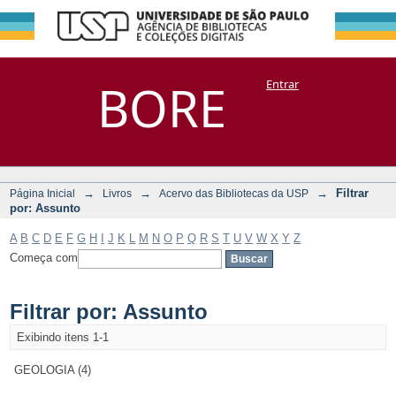
Filtrar por:
Repositório
BORE
Entrar
DSpace/Manakin + Corisco
Assunto
→
→
→
Filtrar
Página Inicial
Livros
Acervo das Bibliotecas da USP
por: Assunto
A
B
C
D
E
F
G
H
I
J
K
L
M
N
O
P
Q
R
S
T
U
V
W
X
Y
Z
Começa com
Filtrar por: Assunto
Exibindo itens 1-1
GEOLOGIA (4)