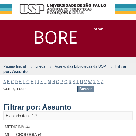
Filtrar por:
Repositório
BORE
Entrar
DSpace/Manakin + Corisco
Assunto
→
→
→
Filtrar
Página Inicial
Livros
Acervo das Bibliotecas da USP
por: Assunto
A
B
C
D
E
F
G
H
I
J
K
L
M
N
O
P
Q
R
S
T
U
V
W
X
Y
Z
Começa com
Filtrar por: Assunto
Exibindo itens 1-2
MEDICINA (4)
METEOROLOGIA (4)