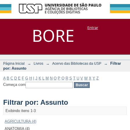
Filtrar por:
Repositório
BORE
Entrar
DSpace/Manakin + Corisco
Assunto
→
→
→
Filtrar
Página Inicial
Livros
Acervo das Bibliotecas da USP
por: Assunto
A
B
C
D
E
F
G
H
I
J
K
L
M
N
O
P
Q
R
S
T
U
V
W
X
Y
Z
Começa com
Filtrar por: Assunto
Exibindo itens 1-3
AGRICULTURA (4)
ANATOMIA (4)