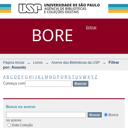
Filtrar por:
Repositório
BORE
Entrar
DSpace/Manakin + Corisco
Assunto
→
→
→
Filtrar
Página Inicial
Livros
Acervo das Bibliotecas da USP
por: Assunto
A
B
C
D
E
F
G
H
I
J
K
L
M
N
O
P
Q
R
S
T
U
V
W
X
Y
Z
Começa com
Busca no acervo
Busca
no acervo
Esta Coleção