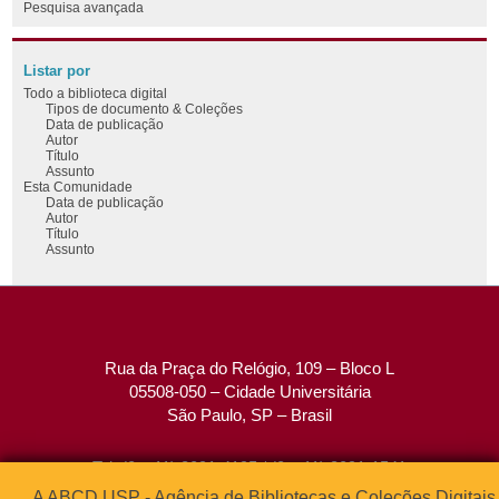
Pesquisa avançada
Listar por
Todo a biblioteca digital
Tipos de documento & Coleções
Data de publicação
Autor
Título
Assunto
Esta Comunidade
Data de publicação
Autor
Título
Assunto
Rua da Praça do Relógio, 109 – Bloco L
05508-050 – Cidade Universitária
São Paulo, SP – Brasil
Tel: (0xx11) 3091-4195 / (0xx11) 3091-1541
Fax: (0xx11) 3091-1567
A ABCD USP - Agência de Bibliotecas e Coleções Digitais